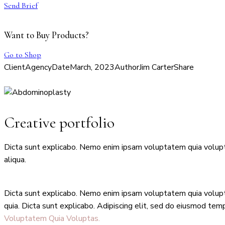
Send Brief
Want to Buy Products?
Go to Shop
Client
Agency
Date
March, 2023
Author
Jim Carter
Share
Creative portfolio
Dicta sunt explicabo. Nemo enim ipsam voluptatem quia voluptas
aliqua.
Dicta sunt explicabo. Nemo enim ipsam voluptatem quia voluptas
quia. Dicta sunt explicabo. Adipiscing elit, sed do eiusmod te
Voluptatem Quia Voluptas.