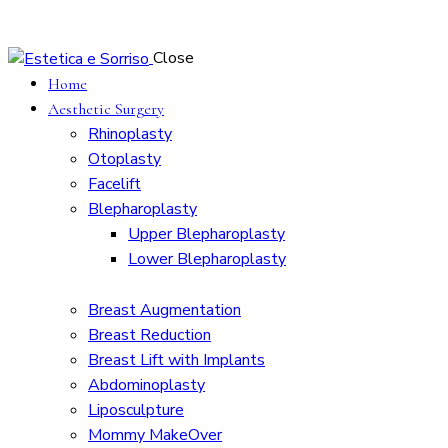
Close
Home
Aesthetic Surgery
Rhinoplasty
Otoplasty
Facelift
Blepharoplasty
Upper Blepharoplasty
Lower Blepharoplasty
Breast Augmentation
Breast Reduction
Breast Lift with Implants
Abdominoplasty
Liposculpture
Mommy MakeOver